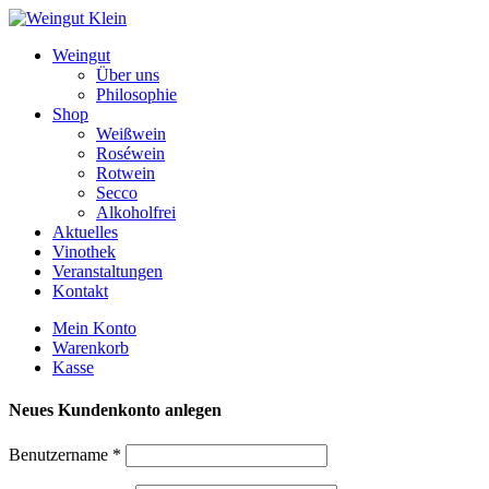
Weiter
zum
Weingut
Inhalt
Über uns
Philosophie
Shop
Weißwein
Roséwein
Rotwein
Secco
Alkoholfrei
Aktuelles
Vinothek
Veranstaltungen
Kontakt
Mein Konto
Warenkorb
Kasse
Neues Kundenkonto anlegen
Benutzername
*